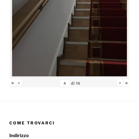
«
‹
›
»
di
16
COME TROVARCI
Indirizzo