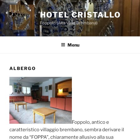
Salta
al
HOTEL CRISTALLO
contenuto
Foppolo (Alta Valle Brembana)
Menu
ALBERGO
Foppolo, antico e
caratteristico villaggio brembano, sembra derivare il
nome da “FOPPA”, chiaramente allusivo alla sua